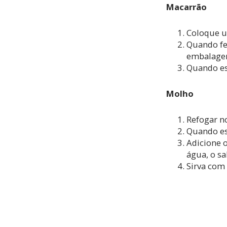
Macarrão
Coloque u
Quando fe
embalage
Quando est
Molho
Refogar no
Quando es
Adicione 
água, o sa
Sirva com