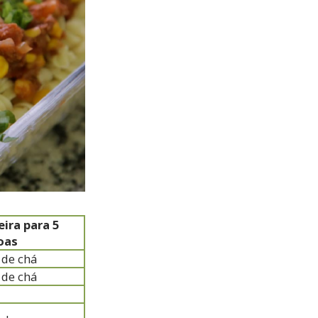
ira para 5
oas
s de chá
 de chá