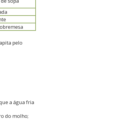
s de sopa
tada
nte
 sobremesa
apita pelo
que a água fria
ro do molho;