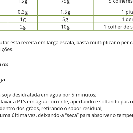
15g
75g
5 colhere
0,3g
1,5g
1 pi
1g
5g
1 de
l
2g
10g
1 colher de
tar esta receita em larga escala, basta multiplicar o per c
ições.
aro:
ja
a soja desidratada em água por 5 minutos;
 lavar a PTS em água corrente, apertando e soltando para 
dentro dos grãos, retirando o sabor residual;
uma última vez, deixando-a “seca” para absorver o tempe