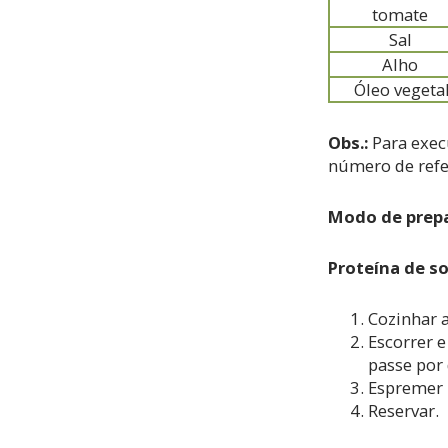
tomate
Sal
Alho
Óleo vegeta
Obs.:
Para execu
número de refe
Modo de prep
Proteína de so
Cozinhar 
Escorrer e
passe por 
Espremer 
Reservar.