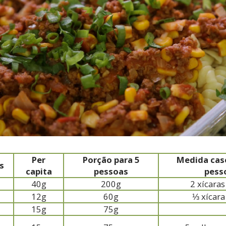
Per
Porção para 5
Medida case
s
capita
pessoas
pess
40g
200g
2 xícara
12g
60g
⅓ xícara
15g
75g