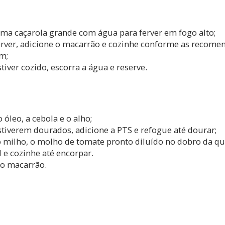
ma caçarola grande com água para ferver em fogo alto;
rver, adicione o macarrão e cozinhe conforme as recome
m;
iver cozido, escorra a água e reserve.
 óleo, a cebola e o alho;
tiverem dourados, adicione a PTS e refogue até dourar;
o milho, o molho de tomate pronto diluído no dobro da q
l e cozinhe até encorpar.
 o macarrão.